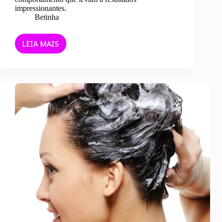
impressionantes.
Betinha
LEIA MAIS
HÁBITOS
ATÔMICOS:
APRENDA
COMO
MUDAR
SEUS
HÁBITOS