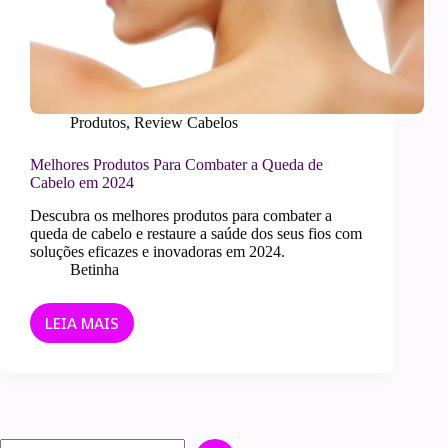
Produtos
,
Review Cabelos
Melhores Produtos Para Combater a Queda de
Cabelo em 2024
Descubra os melhores produtos para combater a
queda de cabelo e restaure a saúde dos seus fios com
soluções eficazes e inovadoras em 2024.
Betinha
LEIA MAIS
MELHORES
PRODUTOS
PARA
COMBATER
A
QUEDA
Pesquisar