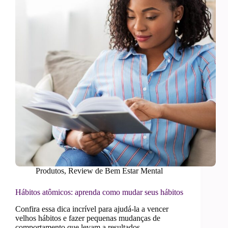
PODEM
FALTAR
NA
SUA
NECESSAIRE
Produtos
,
Review de Bem Estar Mental
Hábitos atômicos: aprenda como mudar seus hábitos
Confira essa dica incrível para ajudá-la a vencer
velhos hábitos e fazer pequenas mudanças de
comportamento que levam a resultados