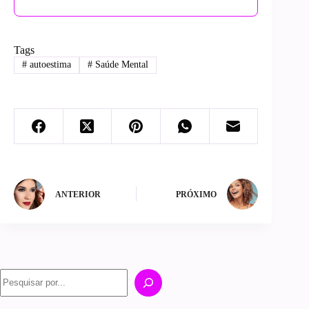
Tags
#
autoestima
#
Saúde Mental
ANTERIOR
PRÓXIMO
Pesquisar