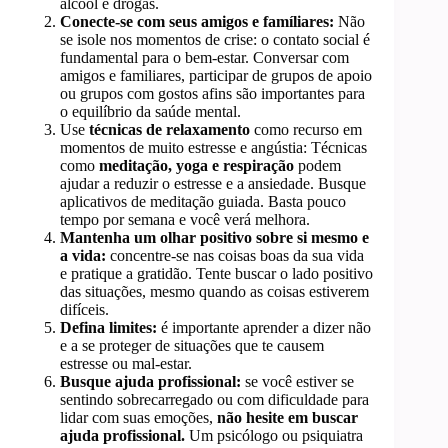
álcool e drogas.
Conecte-se com seus amigos e famíliares:
Não
se isole nos momentos de crise: o contato social é
fundamental para o bem-estar. Conversar com
amigos e familiares, participar de grupos de apoio
ou grupos com gostos afins são importantes para
o equilíbrio da saúde mental.
Use
técnicas de relaxamento
como recurso em
momentos de muito estresse e angústia: Técnicas
como
meditação, yoga e respiração
podem
ajudar a reduzir o estresse e a ansiedade. Busque
aplicativos de meditação guiada. Basta pouco
tempo por semana e você verá melhora.
Mantenha um olhar positivo sobre si mesmo e
a vida:
concentre-se nas coisas boas da sua vida
e pratique a gratidão. Tente buscar o lado positivo
das situações, mesmo quando as coisas estiverem
difíceis.
Defina limites:
é importante aprender a dizer não
e a se proteger de situações que te causem
estresse ou mal-estar.
Busque ajuda profissional:
se você estiver se
sentindo sobrecarregado ou com dificuldade para
lidar com suas emoções,
não hesite em buscar
ajuda profissional.
Um psicólogo ou psiquiatra