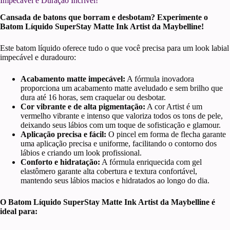
Impecável e Duração Incrível!
Cansada de batons que borram e desbotam? Experimente o
Batom Líquido SuperStay Matte Ink Artist da Maybelline!
Este batom líquido oferece tudo o que você precisa para um look labial
impecável e duradouro:
Acabamento matte impecável:
A fórmula inovadora
proporciona um acabamento matte aveludado e sem brilho que
dura até 16 horas, sem craquelar ou desbotar.
Cor vibrante e de alta pigmentação:
A cor Artist é um
vermelho vibrante e intenso que valoriza todos os tons de pele,
deixando seus lábios com um toque de sofisticação e glamour.
Aplicação precisa e fácil:
O pincel em forma de flecha garante
uma aplicação precisa e uniforme, facilitando o contorno dos
lábios e criando um look profissional.
Conforto e hidratação:
A fórmula enriquecida com gel
elastômero garante alta cobertura e textura confortável,
mantendo seus lábios macios e hidratados ao longo do dia.
O Batom Líquido SuperStay Matte Ink Artist da Maybelline é
ideal para: